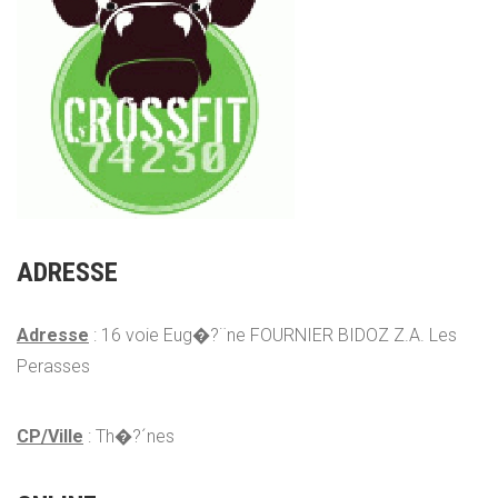
ADRESSE
Adresse
: 16 voie Eug�?¨ne FOURNIER BIDOZ Z.A. Les
Perasses
CP/Ville
: Th�?´nes