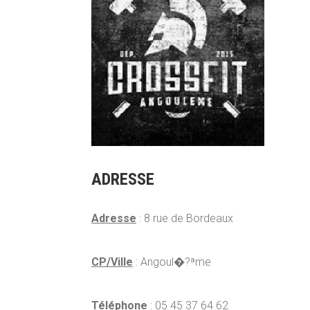
ADRESSE
Adresse
: 8 rue de Bordeaux
CP/Ville
: Angoul�?ªme
Téléphone
: 05 45 37 64 62